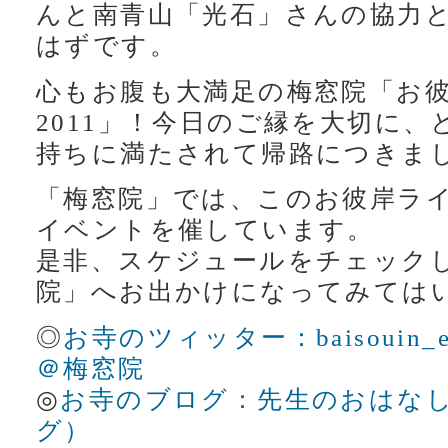
んと南青山「光石」さんの協力
はずです。
心もお腹も大満足の梅窓院「お彼
2011」！今日のご縁を大切に
持ちに満たされて帰路につきま
「梅窓院」では、このお彼岸ラ
イベントを催しています。
是非、スケジュールをチェック
院」へお出かけになってみては
◎
お寺のツィッター：baisouin_
＠梅窓院
◎
お寺のブログ：先生のおはな
グ）