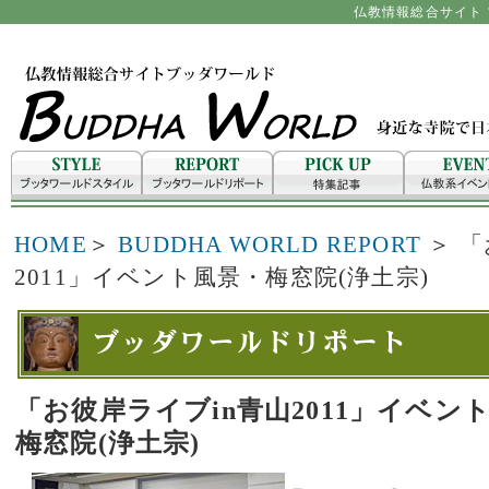
仏教情報総合サイト ブ
HOME
＞
BUDDHA WORLD REPORT
＞ 「
2011」イベント風景・梅窓院(浄土宗)
「お彼岸ライブin青山2011」イベ
梅窓院(浄土宗)