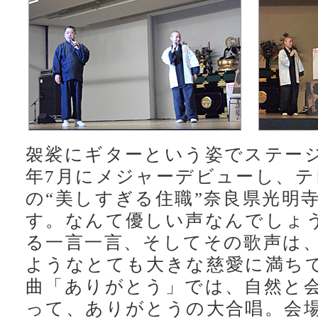
袈裟にギターという姿でステー
年7月にメジャーデビューし、テ
の“美しすぎる住職”奈良県光明
す。なんて優しい声なんでしょ
る一言一言、そしてその歌声は
ようなとても大きな慈愛に満ち
曲「ありがとう」では、自然と
って、ありがとうの大合唱。会