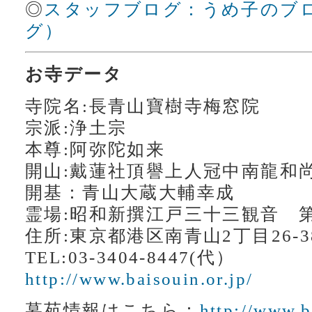
◎
スタッフブログ：うめ子のブ
グ）
お寺データ
寺院名:長青山寶樹寺梅窓院
宗派:浄土宗
本尊:阿弥陀如来
開山:戴蓮社頂譽上人冠中南龍
開基：青山大蔵大輔幸成
霊場:昭和新撰江戸三十三観音 
住所:東京都港区南青山2丁目26-3
TEL:03-3404-8447(代）
http://www.baisouin.or.jp/
墓苑情報はこちら：
http://www.b